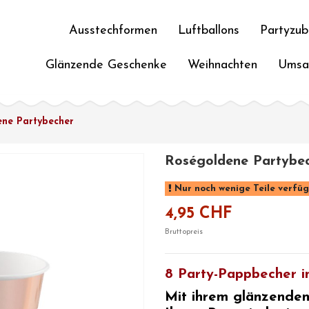
Ausstechformen
Luftballons
Partyzub
Glänzende Geschenke
Weihnachten
Umsa
ne Partybecher
Roségoldene Partybe
Nur noch wenige Teile verfü
4,95 CHF
Bruttopreis
8 Party-Pappbecher i
Mit ihrem glänzenden