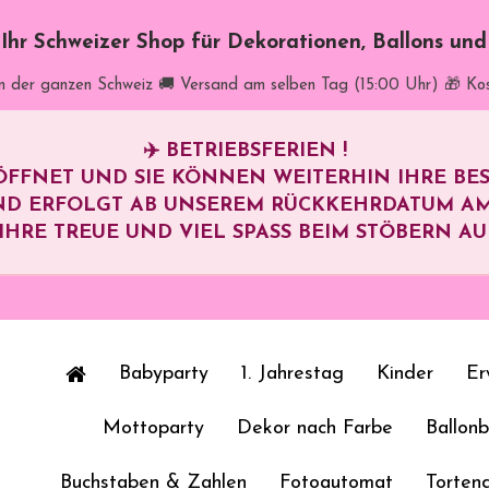
t Ihr Schweizer Shop für Dekorationen, Ballons un
in der ganzen Schweiz
🚚 Versand am selben Tag (15:00 Uhr)
🎁 Ko
✈️
BETRIEBSFERIEN !
ÖFFNET UND SIE KÖNNEN WEITERHIN IHRE B
ND ERFOLGT AB UNSEREM RÜCKKEHRDATUM A
HRE TREUE UND VIEL SPASS BEIM STÖBERN AUF 
Babyparty
1. Jahrestag
Kinder
Er
Mottoparty
Dekor nach Farbe
Ballon
Buchstaben & Zahlen
Fotoautomat
Torten