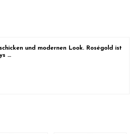
n schicken und modernen Look.
Roségold
ist
s ...