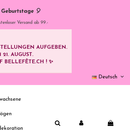
d Geburtstage 🎈
stenloser Versand ab 99.-
ESTELLUNGEN AUFGEBEN.
M
21. AUGUST
.
BELLEFÊTE.CH ! ✨
Deutsch
wachsene
bögen
dekoration