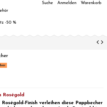
Suche
Anmelden
Warenkorb
ehör
tz -50 %
cher
gbar
n Roségold
 Roségold-Finish verleihen diese Pappbecher