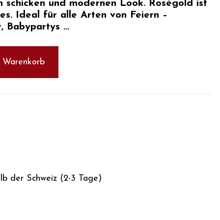
en schicken und modernen Look.
Roségold
ist
es. Ideal für alle Arten
von
Feiern –
, Babypartys ...
n Warenkorb
alb der Schweiz (2-3 Tage)