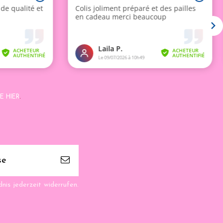
E HIER
.
nis jederzeit widerrufen.