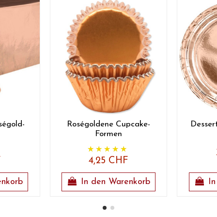
ségold-
Roségoldene Cupcake-
Dessert
Formen
F
4,25 CHF
enkorb
In den Warenkorb
In