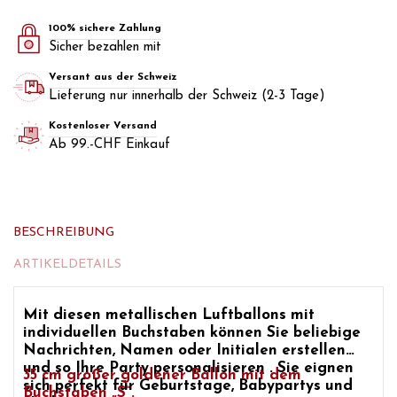
100% sichere Zahlung
Sicher bezahlen mit
Versant aus der Schweiz
Lieferung nur innerhalb der Schweiz (2-3 Tage)
Kostenloser Versand
Ab 99.-CHF Einkauf
BESCHREIBUNG
ARTIKELDETAILS
Mit diesen
metallischen Luftballons mit
individuellen Buchstaben
können Sie beliebige
Nachrichten, Namen oder Initialen erstellen
und so
Ihre Party
personalisieren
. Sie eignen
35 cm
großer goldener Ballon mit dem
sich perfekt für
Geburtstage, Babypartys und
Buchstaben „S“.