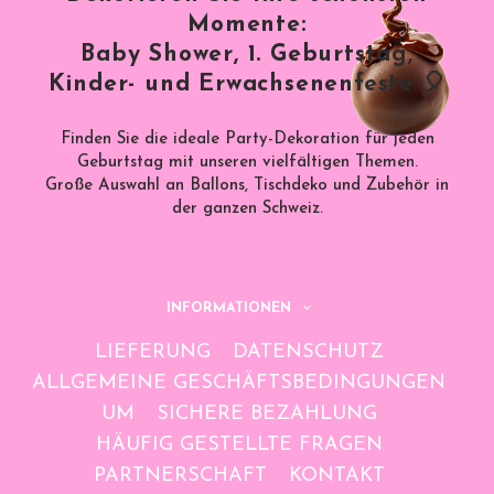
Momente:
Baby Shower, 1. Geburtstag,
Kinder- und Erwachsenenfeste 🎈
Finden Sie die ideale Party-Dekoration für jeden
Geburtstag mit unseren vielfältigen Themen.
Große Auswahl an Ballons, Tischdeko und Zubehör in
der ganzen Schweiz.
INFORMATIONEN
LIEFERUNG
DATENSCHUTZ
ALLGEMEINE GESCHÄFTSBEDINGUNGEN
UM
SICHERE BEZAHLUNG
HÄUFIG GESTELLTE FRAGEN
PARTNERSCHAFT
KONTAKT