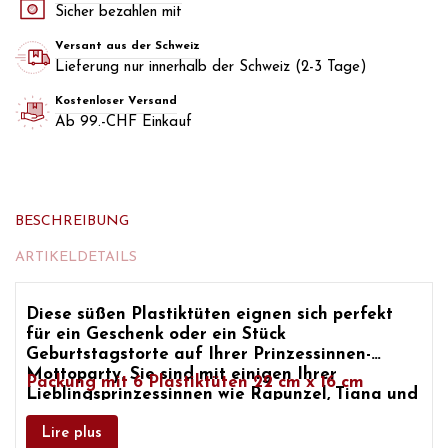
Sicher bezahlen mit
Versant aus der Schweiz
Lieferung nur innerhalb der Schweiz (2-3 Tage)
Kostenloser Versand
Ab 99.-CHF Einkauf
BESCHREIBUNG
ARTIKELDETAILS
Diese süßen Plastiktüten eignen sich perfekt
für ein Geschenk oder ein Stück
Geburtstagstorte auf Ihrer
Prinzessinnen-
Mottoparty.
Sie sind mit einigen Ihrer
Packung mit 6 Plastiktüten 22 cm x 16 cm
Lieblingsprinzessinnen wie Rapunzel, Tiana und
Arielle bedruckt.
Lire plus