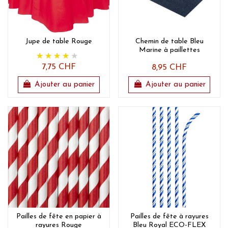
Jupe de table Rouge
Chemin de table Bleu
Marine à paillettes
7,75 CHF
8,95 CHF
Ajouter au panier
Ajouter au panier
Pailles de fête en papier à
Pailles de fête à rayures
rayures Rouge
Bleu Royal ECO-FLEX