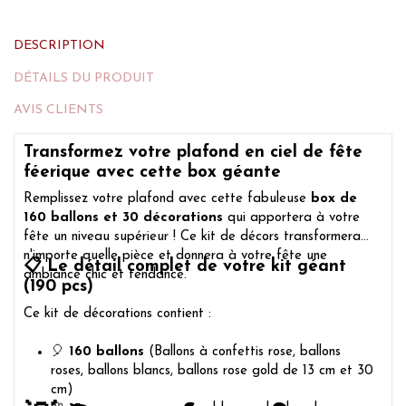
DESCRIPTION
DÉTAILS DU PRODUIT
AVIS CLIENTS
Transformez votre plafond en ciel de fête
féerique avec cette box géante
Remplissez votre plafond avec cette fabuleuse
box de
160 ballons et 30 décorations
qui apportera à votre
fête un niveau supérieur ! Ce kit de décors transformera
n'importe quelle pièce et donnera à votre fête une
📋 Le détail complet de votre kit géant
ambiance chic et tendance.
(190 pcs)
Ce kit de décorations contient :
🎈
160 ballons
(Ballons à confettis rose, ballons
roses, ballons blancs, ballons rose gold de 13 cm et 30
cm)