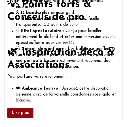
🌸
15 pompons
en rose gold avec des bandes
💡 Points forts &
élastiques
🎗️
15 banderoles
en rose gold
Conseils de pro
📏
Ruban de ballons de 15 mètres
, ficelle
transparente, 100 points de colle
✨
Effet spectaculaire :
Conçu pour habiller
entièrement le plafond et créer une immersion visuelle
époustouflante pour vos invités.
💨
Conseil de gonflage :
Les ballons se gonflent à
🌿 Inspiration déco &
l'air (ou à l'hélium pour les faire flotter au plafond),
une
pompe à ballons
est vivement recommandée
Associations
pour vous faciliter la préparation.
Pour parfaire votre événement :
🍽️
Ambiance festive :
Associez cette décoration
aérienne avec de la vaisselle coordonnée rose gold et
blanche.
✨
Mise en scène :
Laissez retomber les banderoles
et les rubans pour envelopper vos convives dans une
Lire plus
atmosphère somptueuse.