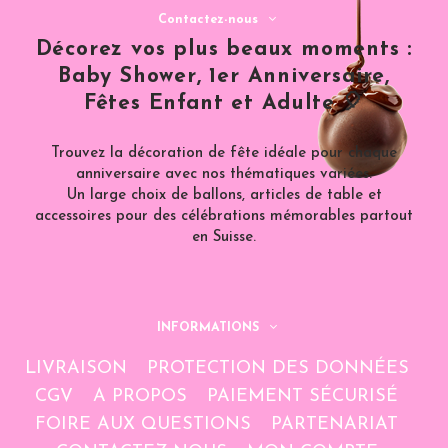
Contactez-nous
Décorez vos plus beaux moments :
Baby Shower, 1er Anniversaire,
Fêtes Enfant et Adulte 🎈
Trouvez la décoration de fête idéale pour chaque
anniversaire avec nos thématiques variées.
Un large choix de ballons, articles de table et
accessoires pour des célébrations mémorables partout
en Suisse.
INFORMATIONS
LIVRAISON
PROTECTION DES DONNÉES
CGV
A PROPOS
PAIEMENT SÉCURISÉ
FOIRE AUX QUESTIONS
PARTENARIAT