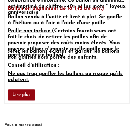
célébration étincelante. Ce ballon en aluminium
est imprimé du chiffre
«40»
et les mots "
Joyeux
Ballon en aluminium de 18' (45 cm env.)
anniversaire"
Ballon vendu à l'unité et livré à plat. Se gonfle
à l'hélium ou à l'air à l'aide d'une paille.
Paille non incluse
(Certains fournisseurs ont
fait le choix de retirer les pailles afin de
pouvoir proposer des coûts moins élevés. Vous
pouvez utiliser n'importe quelle paille pour le
Jeter les ballons éclatés et garder les ballons
gonflage de ce ballon)
non gonflés hors portée des enfants.
Conseil d'utilisation :
Ne pas trop gonfler les ballons au risque qu'ils
éclatent.
Lire plus
Vous aimerez aussi