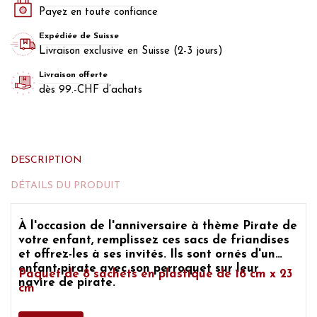
Payez en toute confiance
Expédiée de Suisse
Livraison exclusive en Suisse (2-3 jours)
Livraison offerte
dès 99.-CHF d’achats
DESCRIPTION
DÉTAILS DU PRODUIT
À l'occasion de
l'anniversaire à thème Pirate
de
votre enfant, remplissez ces sacs de friandises
et offrez-les à ses invités. Ils sont ornés d'un
enfant-pirate avec son perroquet sur leur
Paquet de 8 sachets en plastique de 16 cm x 23
navire de pirate.
cm