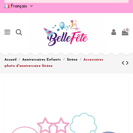
Français
0
Accueil
Anniversaires Enfants
Sirène
Accessoires
photo d'anniversaire Sirène