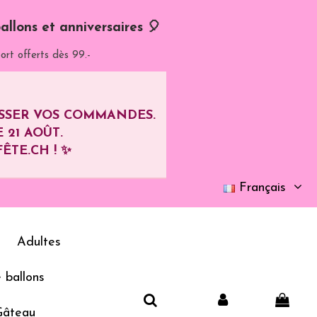
allons et anniversaires 🎈
ort offerts dès 99.-
ASSER VOS COMMANDES.
E
21 AOÛT
.
ÊTE.CH ! ✨
Français
Adultes
 ballons
Gâteau