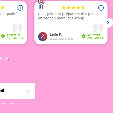
IFIER
.
crire à tout moment.