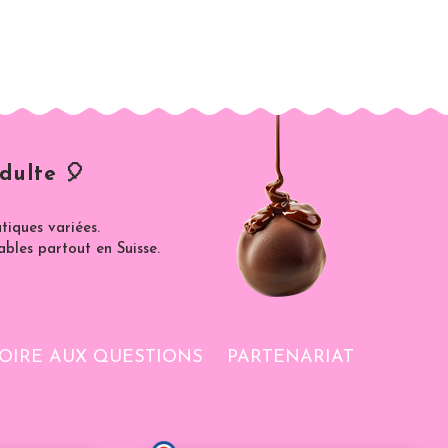
dulte 🎈
iques variées.
ables partout en Suisse.
OIRE AUX QUESTIONS
PARTENARIAT