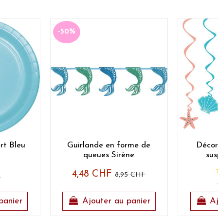
-50%
rt Bleu
Guirlande en forme de
Décor
queues Sirène
sus
4,48 CHF
8,95 CHF
F
panier
Ajouter au panier
Aj