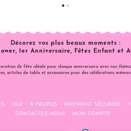
Décorez vos plus beaux moments :
ower, 1er Anniversaire, Fêtes Enfant et A
coration de fête idéale pour chaque anniversaire avec nos thémat
ns, articles de table et accessoires pour des célébrations mémor
ES
CGV
A PROPOS
PAIEMENT SÉCURISÉ
F
CONTACTEZ-NOUS
MON COMPTE