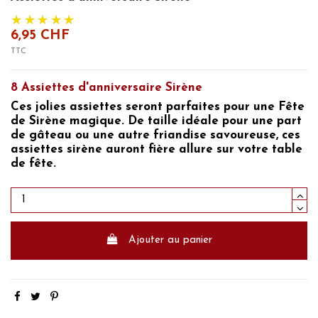
6,95 CHF
TTC
8 Assiettes d'anniversaire Sirène
Ces
jolies assiettes seront parfaites pour une Fête
de Sirène magique.
De taille idéale pour une part
de gâteau ou une autre friandise savoureuse, ces
assiettes sirène
auront fière allure sur
votre table
de fête.
Ajouter au panier