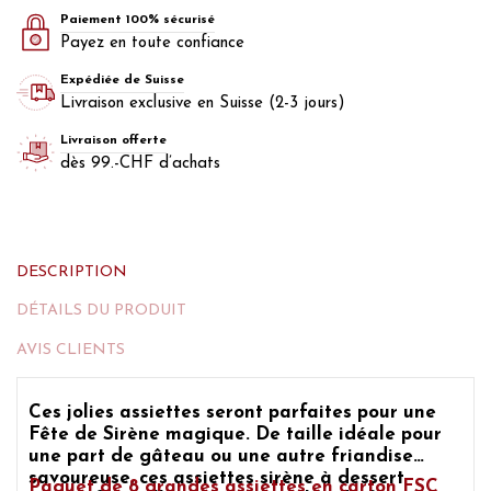
Paiement 100% sécurisé
Payez en toute confiance
Expédiée de Suisse
Livraison exclusive en Suisse (2-3 jours)
Livraison offerte
dès 99.-CHF d’achats
DESCRIPTION
DÉTAILS DU PRODUIT
AVIS CLIENTS
Ces
jolies assiettes seront parfaites pour une
Fête de Sirène magique.
De taille idéale pour
une part de gâteau ou une autre friandise
savoureuse, ces
assiettes sirène
à dessert
Paquet de 8 g
randes assiettes
en carton FSC