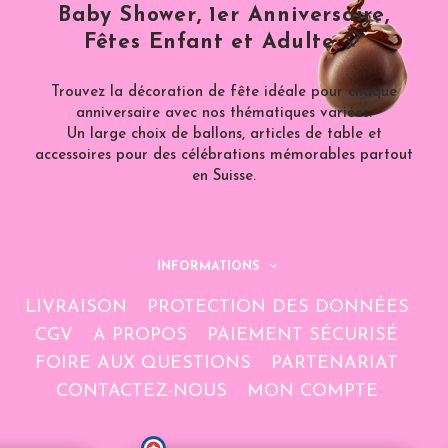
Baby Shower, 1er Anniversaire,
Fêtes Enfant et Adulte 🎈
Trouvez la décoration de fête idéale pour chaque
anniversaire avec nos thématiques variées.
Un large choix de ballons, articles de table et
accessoires pour des célébrations mémorables partout
en Suisse.
INFORMATIONS
LIVRAISON
PROTECTION DES DONNÉES
CGV
A PROPOS
PAIEMENT SÉCURISÉ
FOIRE AUX QUESTIONS
PARTENARIAT
CONTACTEZ-NOUS
MON COMPTE