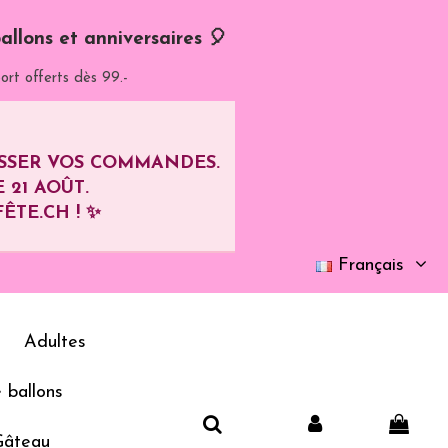
allons et anniversaires 🎈
ort offerts dès 99.-
ASSER VOS COMMANDES.
E
21 AOÛT
.
ÊTE.CH ! ✨
Français
Adultes
 ballons
Gâteau