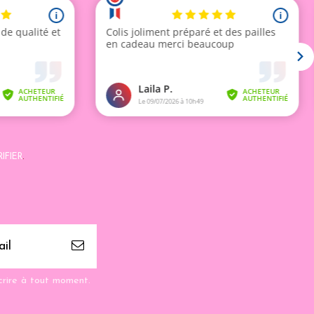
IFIER
.
crire à tout moment.