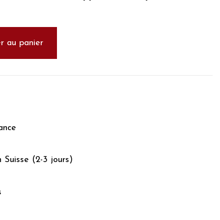
r au panier
ance
n Suisse (2-3 jours)
s