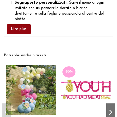
Segnaposto personalizzati:
Scrivi il nome di ogni
invitato con un pennarello dorato o bianco
direttamente sulla foglia e posizionala al centro del
piatto.
Arco di palloncini Tropicale:
Infilza le foglie tra i
Lire plus
palloncini del tuo arco (verdi, dorati e nude) per
aggiungere volume e un effetto vegetale molto
naturale.
Photobooth Selvaggio:
Fissa le foglie su una
parete con del nastro adesivo per creare uno sfondo
Potrebbe anche piacerti
vegetale ideale per le foto dei tuoi invitati.
-50%